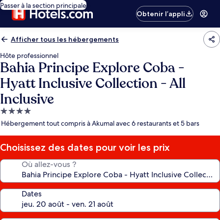
Passer à la section principale
Obtenir l’appli
Afficher tous les hébergements
Hôte professionnel
Bahia Principe Explore Coba -
Hyatt Inclusive Collection - All
Inclusive
Hébergement
4.0 étoiles
Hébergement tout compris à Akumal avec 6 restaurants et 5 bars
Choisissez des dates pour voir les prix
Où allez-vous ?
Dates