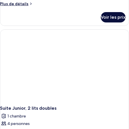
Plus
Plus de détails
de
détails
Voir les prix
sur
le
type
de
chambre
Suite
Junior,
2
lits
doubles
Suite Junior, 2 lits doubles
1 chambre
4 personnes