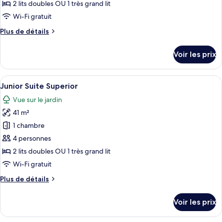
type
2 lits doubles OU 1 très grand lit
de
Wi-Fi gratuit
chambre :
Plus
Plus de détails
Junior
de
Suite
détails
Voir les prix
Superior
sur
le
type
Afficher
1 chambre, minibar, coffres-forts dans
8
de
Junior Suite Superior
toutes
chambre
Vue sur le jardin
Junior
les
Suite
41 m²
photos
Superior
pour
1 chambre
ce
4 personnes
type
2 lits doubles OU 1 très grand lit
de
Wi-Fi gratuit
chambre :
Plus
Plus de détails
Junior
de
Suite
détails
Voir les prix
Superior
sur
le