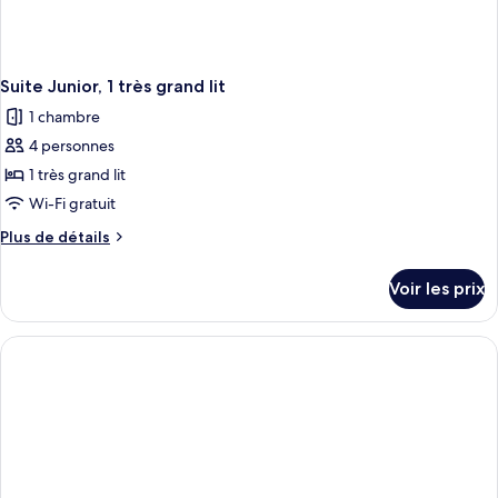
Suite Junior, 1 très grand lit
1 chambre
4 personnes
1 très grand lit
Wi-Fi gratuit
Plus
Plus de détails
de
détails
Voir les prix
sur
le
type
de
chambre
Suite
Junior,
1
très
grand
lit