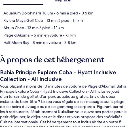
Aquarium Dolphinaris Tulum
- 6 min à pied
- 0.6 km
Riviera Maya Golf Club
- 13 min à pied
- 1.1 km
Aktun Chen
- 13 min à pied
- 1.1 km
Plage d'Akumal
- 5 min en voiture
- 7.1 km
Half Moon Bay
- 8 min en voiture
- 8.8 km
À propos de cet hébergement
Bahia Principe Explore Coba - Hyatt Inclusive
Collection - All Inclusive
Vous plaçant à moins de 10 minutes de voiture de Plage d'Akumal, Bahia
Principe Explore Coba - Hyatt Inclusive Collection - All Inclusive jouit
d'un terrain de golf et d'un parc aquatique gratuit. Envie de doux
instants de bien-être ? Le spa vous régale de ses massages sur la plage,
de ses soins du visage ou de ses gommages corporels. Figurant parmi
les 6 restaurants, l'établissement Kukulkan vous ouvre ses portes pour le
petit déjeuner, le déjeuner et le dîner et vous propose des spécialités
Cuisine internationale. Cet hébergement tout inclus abrite en outre 5
bars/lounges, une piscine extérieure et une discothèque. Le personnel