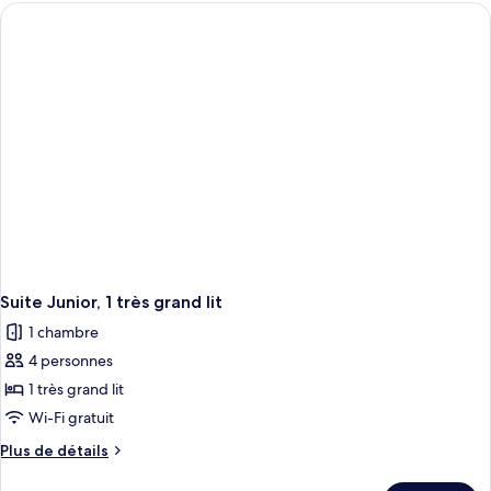
type
de
chambre
Suite
Junior,
1
très
grand
lit
Suite Junior, 1 très grand lit
1 chambre
4 personnes
1 très grand lit
Wi-Fi gratuit
Plus
Plus de détails
de
détails