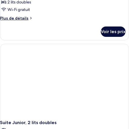
2 lits doubles
Wi-Fi gratuit
Plus
Plus de détails
de
détails
Voir les prix
sur
le
type
de
chambre
Suite
Junior,
2
lits
doubles
Suite Junior, 2 lits doubles