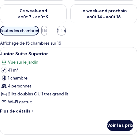
Vérifier la disponibilité pour ce week-end août 7 - août 9
Vérifier la disponibilité pour 
Ce week-end
Le week-end prochain
août 7 - août 9
août 14 - août 16
Filtres
Toutes les chambres
1 lit
2 lits
disponibles
pour
Affichage de 15 chambres sur 15
les
Afficher
1 chambre, minibar, coffres-forts dans
8
Junior Suite Superior
chambres
toutes
Vue sur le jardin
les
41 m²
photos
pour
1 chambre
ce
4 personnes
type
2 lits doubles OU 1 très grand lit
de
Wi-Fi gratuit
chambre :
Plus
Plus de détails
Junior
de
Suite
détails
Voir les prix
Superior
sur
le