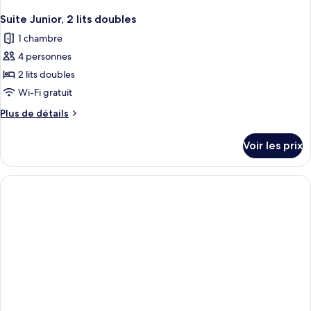
Suite Junior, 2 lits doubles
1 chambre
4 personnes
2 lits doubles
Wi-Fi gratuit
Plus
Plus de détails
de
détails
Voir les prix
sur
le
type
de
chambre
Suite
Junior,
2
lits
doubles