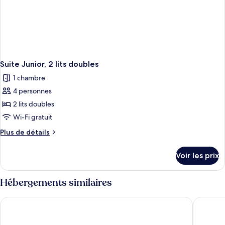
Suite Junior, 2 lits doubles
1 chambre
4 personnes
2 lits doubles
Wi-Fi gratuit
Plus
Plus de détails
de
détails
Voir les prix
sur
le
type
Hébergements similaires
de
chambre
Bahia Principe Explore Tulum - Hyatt Inclusive Collection - All 
Bahia Pri
Suite
Junior,
2