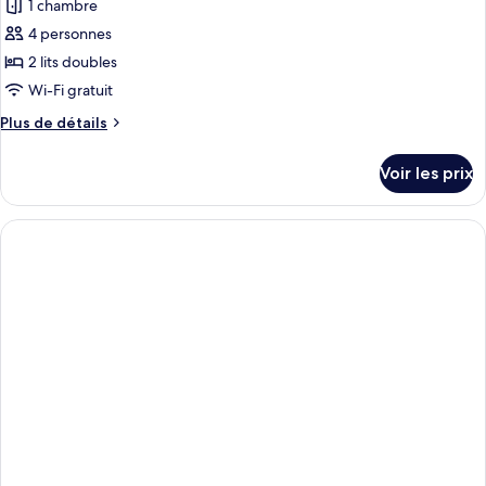
1 chambre
4 personnes
2 lits doubles
Wi-Fi gratuit
Plus
Plus de détails
de
détails
Voir les prix
sur
le
type
de
chambre
Suite
Junior,
2
lits
doubles