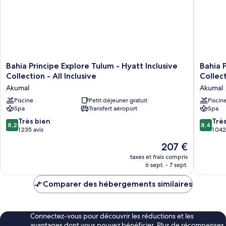
lits
doubles
Bahia
Bahia
Bahia Principe Explore Tulum - Hyatt Inclusive
Bahia 
Principe
Principe
Collection - All Inclusive
Collect
Explore
Explore
Akumal
Akumal
Tulum
Akumal
-
Piscine
Petit déjeuner gratuit
-
Piscin
Spa
Transfert aéroport
Spa
Hyatt
Hyatt
Inclusive
Inclusiv
8.2
8.4
Très bien
Trè
8,2
8,4
Collection
Collecti
sur
sur
1 235 avis
1 042
-
-
10,
10,
Le
207 €
All
All
Très
Très
nouveau
Inclusive
Inclusiv
bien,
bien,
taxes et frais compris
prix
Akumal
Akumal
6 sept. - 7 sept.
1 235 avis
1 042 avi
est
de
Comparer des hébergements similaires
207 €
Connectez-vous pour découvrir les réductions et les
avantages dont vous pouvez bénéficier. Plus de récompenses