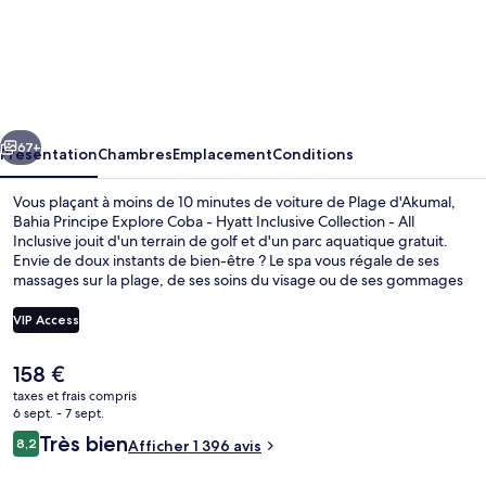
Bahia
Principe
Explore
Coba
cédent
Suivant
-
67+
Présentation
Chambres
Emplacement
Conditions
Hyatt
Vous plaçant à moins de 10 minutes de voiture de Plage d'Akumal,
Inclusive
Bahia Principe Explore Coba - Hyatt Inclusive Collection - All
Inclusive jouit d'un terrain de golf et d'un parc aquatique gratuit.
Collection
Envie de doux instants de bien-être ? Le spa vous régale de ses
-
massages sur la plage, de ses soins du visage ou de ses gommages
corporels. Figurant parmi les 6 restaurants, l'établissement Kukulkan
All
vous ouvre ses portes pour le petit déjeuner, le déjeuner et le dîner
VIP Access
Inclusive
et vous propose des spécialités Cuisine internationale. Cet
hébergement tout inclus abrite en outre 5 bars/lounges, une
Le
158 €
piscine extérieure et une discothèque. Le personnel attentionné et
Piscine extérieure, parasols de plage, 
prix
les services et équipements parfaitement adaptés aux familles
taxes et frais compris
actuel
6 sept. - 7 sept.
remportent un franc succès auprès des autres voyageurs.
est
Avis
Très bien
8,2
Afficher 1 396 avis
de
8,2 sur 10
voyageurs
158 €.