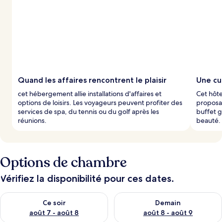
Quand les affaires rencontrent le plaisir
Une cu
cet hébergement allie installations d'affaires et
Cet hôte
options de loisirs. Les voyageurs peuvent profiter des
proposan
services de spa, du tennis ou du golf après les
buffet g
réunions.
beauté.
Options de chambre
Vérifiez la disponibilité pour ces dates.
Vérifier la disponibilité pour ce soir août 7 - août 8
Vérifier la disponibilité pour 
Ce soir
Demain
août 7 - août 8
août 8 - août 9