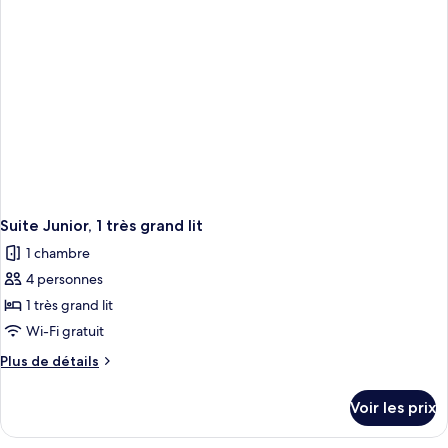
Suite
Junior,
1
très
grand
lit
Suite Junior, 1 très grand lit
1 chambre
4 personnes
1 très grand lit
Wi-Fi gratuit
Plus
Plus de détails
de
détails
Voir les prix
sur
le