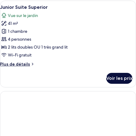
type
Afficher
1 chambre, minibar, coffres-forts dans
8
de
Junior Suite Superior
toutes
chambre
Vue sur le jardin
Junior
les
Suite
41 m²
photos
Superior
pour
1 chambre
ce
4 personnes
type
2 lits doubles OU 1 très grand lit
de
Wi-Fi gratuit
chambre :
Plus
Plus de détails
Junior
de
Suite
détails
Voir les prix
Superior
sur
le
type
de
chambre
Junior
Suite
Superior