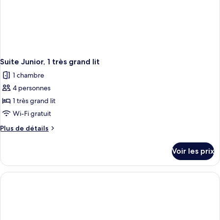
Suite Junior, 1 très grand lit
1 chambre
4 personnes
1 très grand lit
Wi-Fi gratuit
Plus
Plus de détails
de
détails
Voir les prix
sur
le
type
de
chambre
Suite
Junior,
1