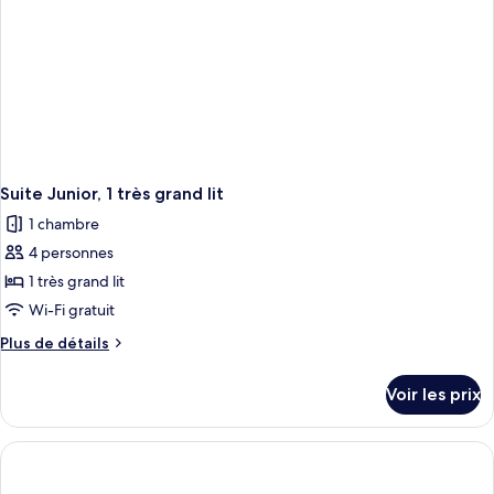
très
grand
lit
Suite Junior, 1 très grand lit
1 chambre
4 personnes
1 très grand lit
Wi-Fi gratuit
Plus
Plus de détails
de
détails
Voir les prix
sur
le
type
de
chambre