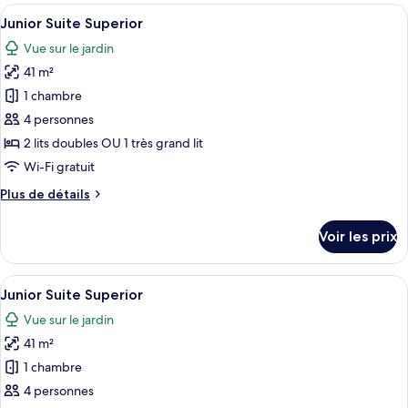
type
Afficher
1 chambre, minibar, coffres-forts dans
8
de
Junior Suite Superior
toutes
chambre
Vue sur le jardin
Junior
les
Suite
41 m²
photos
Superior
pour
1 chambre
ce
4 personnes
type
2 lits doubles OU 1 très grand lit
de
Wi-Fi gratuit
chambre :
Plus
Plus de détails
Junior
de
Suite
détails
Voir les prix
Superior
sur
le
type
Afficher
1 chambre, minibar, coffres-forts dans
8
de
Junior Suite Superior
toutes
chambre
Vue sur le jardin
Junior
les
Suite
41 m²
photos
Superior
pour
1 chambre
ce
4 personnes