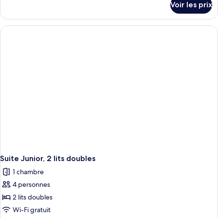
Voir les prix
sur
le
type
de
chambre
Suite
Junior,
1
très
grand
lit
Suite Junior, 2 lits doubles
1 chambre
4 personnes
2 lits doubles
Wi-Fi gratuit