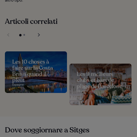
altro tipo.
Articoli correlati
Les 10 choses à
faire sur la Costa
Brava quand il
Les 9 meilleurs
pleut
clubs et bars de
Espagne
plage de Barcelone
Espagne
Dove soggiornare a Sitges