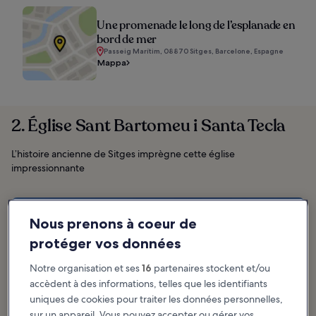
Une promenade le long de l’esplanade en
bord de mer
Passeig Marítim, 08870 Sitges, Barcelone, Espagne
Mappa
2. Église Sant Bartomeu i Santa Tecla
L’histoire ancienne de Sitges imprègne cette église
impressionnante
Nous prenons à coeur de
protéger vos données
Notre organisation et ses
16
partenaires stockent et/ou
accèdent à des informations, telles que les identifiants
uniques de cookies pour traiter les données personnelles,
sur un appareil. Vous pouvez accepter ou gérer vos