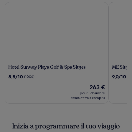
Hotel Sunway Playa Golf & Spa Sitges
ME Sitges 
Hotel
ME
Hotel Sunway Playa Golf & Spa Sitges
ME Sitge
Sunway
Sitges
8.8
9.0
8,8/10
9,0/10
(1006)
(41
Playa
Terramar
sur
sur
Golf
Le
263 €
10,
10,
&
nouveau
(1006)
(413)
pour 1 chambre
Spa
prix
taxes et frais compris
Sitges
est
de
263 €
Inizia a programmare il tuo viaggio