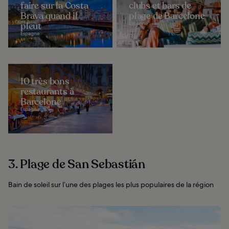
faire sur la Costa
clubs et bars de
Brava quand il
plage de Barcelone
pleut
Espagne
Espagne
10 très bons
restaurants à
Barcelone
Espagne
3. Plage de San Sebastián
Bain de soleil sur l’une des plages les plus populaires de la région