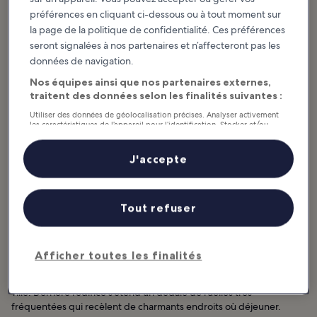
préférences en cliquant ci-dessous ou à tout moment sur
la page de la politique de confidentialité. Ces préférences
seront signalées à nos partenaires et n’affecteront pas les
données de navigation.
Nos équipes ainsi que nos partenaires externes,
Foto di
Enric
(
CC BY-SA 4.0
) modificata
traitent des données selon les finalités suivantes :
Utiliser des données de géolocalisation précises. Analyser activement
les caractéristiques de l’appareil pour l’identification. Stocker et/ou
accéder à des informations sur un appareil. Publicités et contenu
Ideale per:
Storia, Foto
personnalisés, mesure de performance des publicités et du contenu,
études d’audience et développement de services.
J'accepte
L’église de style baroque Sant Bartomeu i Santa Tecla est l’un des
Liste de nos partenaires (fournisseurs)
monuments les plus saisissants de Sitges. Connue localement sous
le nom de La Punta (« la pointe »), elle remonte au XVIIe siècle.
Tout refuser
Lorsque vous aurez gravi le long escalier, vous serez récompensé
par une vue magnifique sur la plage voisine et la ville environnante.
Les visites de l’église ont lieu le premier samedi du mois (de mai à
Afficher toutes les finalités
octobre). Ces visites comprennent également une découverte
spéciale au clocher où vous aurez une vue encore meilleure sur la
ville. Derrière l’édifice s’étend un dédale de ruelles très
fréquentées qui recèlent de charmants endroits où déjeuner.