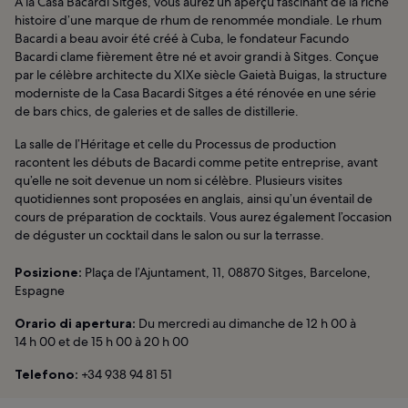
À la Casa Bacardí Sitges, vous aurez un aperçu fascinant de la riche
histoire d’une marque de rhum de renommée mondiale. Le rhum
Bacardi a beau avoir été créé à Cuba, le fondateur Facundo
Bacardi clame fièrement être né et avoir grandi à Sitges. Conçue
par le célèbre architecte du XIXe siècle Gaietà Buigas, la structure
moderniste de la Casa Bacardi Sitges a été rénovée en une série
de bars chics, de galeries et de salles de distillerie.
La salle de l’Héritage et celle du Processus de production
racontent les débuts de Bacardi comme petite entreprise, avant
qu’elle ne soit devenue un nom si célèbre. Plusieurs visites
quotidiennes sont proposées en anglais, ainsi qu’un éventail de
cours de préparation de cocktails. Vous aurez également l’occasion
de déguster un cocktail dans le salon ou sur la terrasse.
Posizione:
Plaça de l’Ajuntament, 11, 08870 Sitges, Barcelone,
Espagne
Orario di apertura:
Du mercredi au dimanche de 12 h 00 à
14 h 00 et de 15 h 00 à 20 h 00
Telefono:
+34 938 94 81 51