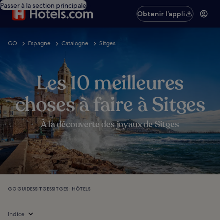
Passer à la section principale
Obtenir l’appli
GO
Espagne
Catalogne
Sitges
Les 10 meilleures
choses à faire à Sitges
À la découverte des joyaux de Sitges
GO GUIDES
SITGES
SITGES : HÔTELS
Indice