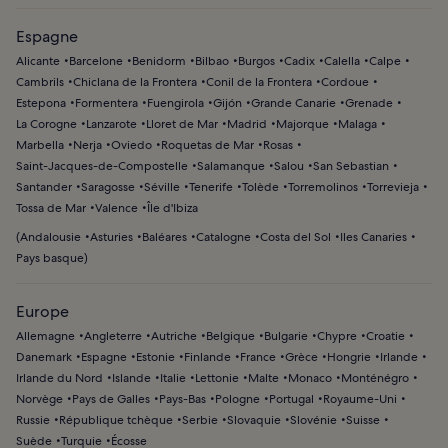
Espagne
Alicante
Barcelone
Benidorm
Bilbao
Burgos
Cadix
Calella
Calpe
Cambrils
Chiclana de la Frontera
Conil de la Frontera
Cordoue
Estepona
Formentera
Fuengirola
Gijón
Grande Canarie
Grenade
La Corogne
Lanzarote
Lloret de Mar
Madrid
Majorque
Malaga
Marbella
Nerja
Oviedo
Roquetas de Mar
Rosas
Saint-Jacques-de-Compostelle
Salamanque
Salou
San Sebastian
Santander
Saragosse
Séville
Tenerife
Tolède
Torremolinos
Torrevieja
Tossa de Mar
Valence
Île d'Ibiza
(
Andalousie
Asturies
Baléares
Catalogne
Costa del Sol
Iles Canaries
Pays basque
)
Europe
Allemagne
Angleterre
Autriche
Belgique
Bulgarie
Chypre
Croatie
Danemark
Espagne
Estonie
Finlande
France
Grèce
Hongrie
Irlande
Irlande du Nord
Islande
Italie
Lettonie
Malte
Monaco
Monténégro
Norvège
Pays de Galles
Pays-Bas
Pologne
Portugal
Royaume-Uni
Russie
République tchèque
Serbie
Slovaquie
Slovénie
Suisse
Suède
Turquie
Écosse