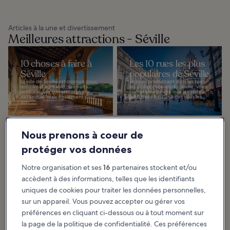
Articles à la une et divertissement
Meilleures attractions - Séville
10 choses à faire à
Les 10 rues les plus
Séville
populaires de Séville
La ville de Séville est connue pour
En vous promenant dans les rues
son climat agréable, ses fruits
les plus populaires de Séville, vous
savoureux et son atmosphère
comprendrez vite que la capitale
détendue, mais également pour
andalouse est l’une des villes les...
son...
Nous prenons à coeur de
protéger vos données
Les 10 meilleures
10 choses gratuites
plages de Séville
à faire à Séville
Notre organisation et ses
16
partenaires stockent et/ou
Séville se trouve à proximité de
« Séville a une couleur particulière
plages diverses, de sorte que les
», comme le chante le célèbre
accèdent à des informations, telles que les identifiants
visiteurs peuvent jouir du soleil
duo Los del Río. Cette ville marque
toute la journée, que ce soit en
tous ceux qui la visitent, séduits...
couple...
uniques de cookies pour traiter les données personnelles,
sur un appareil. Vous pouvez accepter ou gérer vos
préférences en cliquant ci-dessous ou à tout moment sur
la page de la politique de confidentialité. Ces préférences