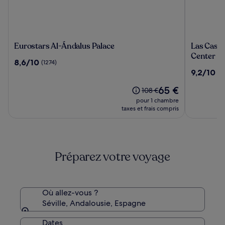
Eurostars
Las
Eurostars Al-Ándalus Palace
Las Casas 
Al-
Casas
Center
8.6
8,6/10
(1274)
Ándalus
de
sur
9.2
9,2/10
(1
Palace
la
10,
sur
Judería,
(1274)
Le
65 €
10,
Le
108 €
Sevilla
nouveau
(1004)
prix
pour 1 chambre
Historic
prix
était
taxes et frais compris
City
est
de
de
Center
108 €,
65 €
voir
plus
Préparez votre voyage
d’informations
sur
le
tarif
standard.
Où allez-vous ?
Séville, Andalousie, Espagne
Dates