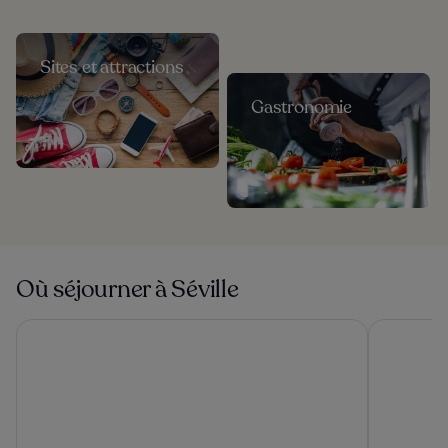
Sites et attractions
Gastronomie
Où séjourner à Séville
Eurostars Al-Ándalus Palace
Las Casas d