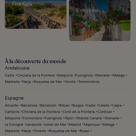
Frontera
Estepona
À la découverte du monde
Andalousie
Cadix
Chiclana de la Frontera
Estepona
Fuengirola
Grenade
Malaga
Marbella
Nerja
Roquetas de Mar
Séville
Torremolinos
Espagne
Alicante
Barcelone
Benidorm
Bilbao
Burgos
Cadix
Calella
Calpe
Cambrils
Chiclana de la Frontera
Conil de la Frontera
Cordoue
Estepona
Formentera
Fuengirola
Gijón
Grande Canarie
Grenade
La Corogne
Lanzarote
Lloret de Mar
Madrid
Majorque
Malaga
Marbella
Nerja
Oviedo
Roquetas de Mar
Rosas