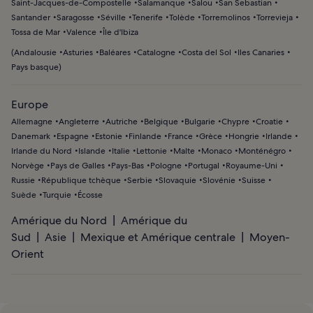
Saint-Jacques-de-Compostelle
Salamanque
Salou
San Sebastian
Santander
Saragosse
Séville
Tenerife
Tolède
Torremolinos
Torrevieja
Tossa de Mar
Valence
Île d'Ibiza
(
Andalousie
Asturies
Baléares
Catalogne
Costa del Sol
Iles Canaries
Pays basque
)
Europe
Allemagne
Angleterre
Autriche
Belgique
Bulgarie
Chypre
Croatie
Danemark
Espagne
Estonie
Finlande
France
Grèce
Hongrie
Irlande
Irlande du Nord
Islande
Italie
Lettonie
Malte
Monaco
Monténégro
Norvège
Pays de Galles
Pays-Bas
Pologne
Portugal
Royaume-Uni
Russie
République tchèque
Serbie
Slovaquie
Slovénie
Suisse
Suède
Turquie
Écosse
Amérique du Nord
Amérique du
Sud
Asie
Mexique et Amérique centrale
Moyen-
Orient