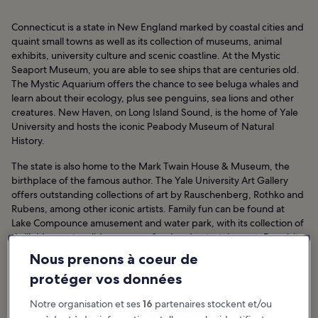
Connecticut is a state in New England marked by coastal cities and
quaint small towns as well as its collection of museums, animal
exhibits, university culture and scenic coastline. At the Mystic
Seaport Museum, you are able to see ships that are centuries old.
The Mystic Aquarium offers the chance to see beluga whales and
learn about their ecology, plus see penguins, sea lions and other
creatures. New Haven, on Long Island Sound, is the home of Yale
University and hosts the iconic Peabody Museum of Natural
History.
The state is also home to the Mark Twain House & Museum, the
birthplace of the famous author. The Yale University Art Gallery
offers outstanding collections of art by Rauschenberg, Rothko and
Rubens, among other iconic artists. Family fun can be found at
Lake Compounce amusement and water park, with its collection of
thrill rides, water slides, games, food and entertainment. For a bit
more adult entertainment, the Foxwoods Resort Casino offers
Nous prenons à coeur de
concerts, table games, slot machines and beverages.
protéger vos données
Connecticut : hôtels
Notre organisation et ses
16
partenaires stockent et/ou