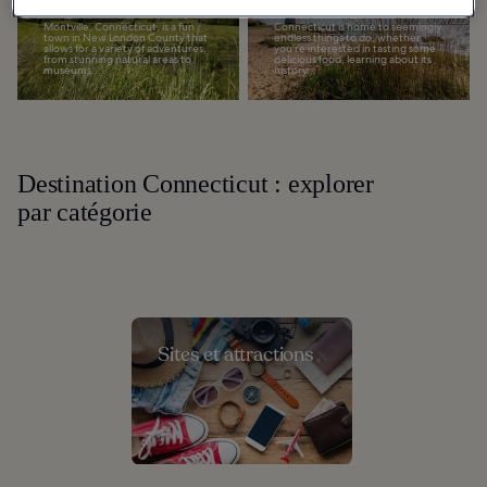
Do in Montville
in Connecticut
Montville, Connecticut, is a fun
Connecticut is home to seemingly
town in New London County that
endless things to do, whether
allows for a variety of adventures,
you're interested in tasting some
from stunning natural areas to
delicious food, learning about its
museums...
history...
Destination Connecticut : explorer
par catégorie
Sites et attractions