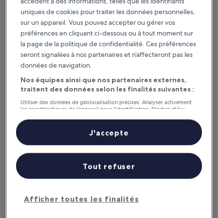
accèdent à des informations, telles que les identifiants
uniques de cookies pour traiter les données personnelles,
Quelle sera votre prochaine escale ?
sur un appareil. Vous pouvez accepter ou gérer vos
Connecticut : les destinations
préférences en cliquant ci-dessous ou à tout moment sur
phares
la page de la politique de confidentialité. Ces préférences
seront signalées à nos partenaires et n’affecteront pas les
Montville
données de navigation.
Montville is a small Connecticut
town in London County offering
Nos équipes ainsi que nos partenaires externes,
several historic villages within the
town, with a unique museum and
traitent des données selon les finalités suivantes :
family...
Utiliser des données de géolocalisation précises. Analyser activement
les caractéristiques de l’appareil pour l’identification. Stocker et/ou
accéder à des informations sur un appareil. Publicités et contenu
personnalisés, mesure de performance des publicités et du contenu,
études d’audience et développement de services.
J'accepte
Liste de nos partenaires (fournisseurs)
Articles à la une et divertissement
Connecticut : quelles sont les
Tout refuser
activités incontournables ?
Afficher plus
Afficher toutes les finalités
10 Best Things to
9 Best Things to Do