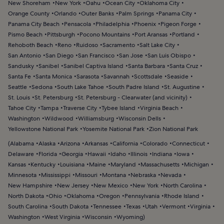
New Shoreham
New York
Oahu
Ocean City
Oklahoma City
Orange County
Orlando
Outer Banks
Palm Springs
Panama City
Panama City Beach
Pensacola
Philadelphia
Phoenix
Pigeon Forge
Pismo Beach
Pittsburgh
Pocono Mountains
Port Aransas
Portland
Rehoboth Beach
Reno
Ruidoso
Sacramento
Salt Lake City
San Antonio
San Diego
San Francisco
San Jose
San Luis Obispo
Sandusky
Sanibel
Sanibel Captiva Island
Santa Barbara
Santa Cruz
Santa Fe
Santa Monica
Sarasota
Savannah
Scottsdale
Seaside
Seattle
Sedona
South Lake Tahoe
South Padre Island
St. Augustine
St. Louis
St. Petersburg
St. Petersburg - Clearwater (and vicinity)
Tahoe City
Tampa
Traverse City
Tybee Island
Virginia Beach
Washington
Wildwood
Williamsburg
Wisconsin Dells
Yellowstone National Park
Yosemite National Park
Zion National Park
(
Alabama
Alaska
Arizona
Arkansas
California
Colorado
Connecticut
Delaware
Florida
Georgia
Hawaii
Idaho
Illinois
Indiana
Iowa
Kansas
Kentucky
Louisiana
Maine
Maryland
Massachusetts
Michigan
Minnesota
Mississippi
Missouri
Montana
Nebraska
Nevada
New Hampshire
New Jersey
New Mexico
New York
North Carolina
North Dakota
Ohio
Oklahoma
Oregon
Pennsylvania
Rhode Island
South Carolina
South Dakota
Tennessee
Texas
Utah
Vermont
Virginia
Washington
West Virginia
Wisconsin
Wyoming
)