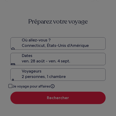
est
de
de
287 €,
249 €
voir
plus
Préparez votre voyage
d’informations
sur
le
tarif
standard.
Où allez-vous ?
Connecticut, États-Unis d’Amérique
Dates
ven. 28 août - ven. 4 sept.
Voyageurs
2 personnes, 1 chambre
Je voyage pour affaires
Rechercher