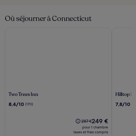
Où séjourner à Connecticut
Two Trees Inn
Hilltop In
Two
Hilltop
Two Trees Inn
Hilltop I
Trees
Inn
8.4
7.8
8,4/10
7,8/10
(170)
(2
Inn
and
sur
sur
Suites,
10,
10,
near
(170)
Le
(2843)
249 €
Le
287 €
Foxwood
nouveau
prix
pour 1 chambre
Casino
prix
était
taxes et frais compris