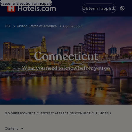
Passer à la section principale
Obtenir l’appli
GO
United States of America
Connecticut
Connecticut
What you need to know before you go
GO GUIDES
CONNECTICUT
SITES ET ATTRACTIONS
CONNECTICUT : HÔTELS
Contenu