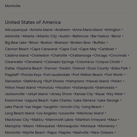
Montville
United States of America
Albuquerque
Amelia Island
Anaheim
Anna Maria Island
Arlington
Asheville
Atlanta
Atlantic City
Austin
Baltimore
Bar Harbor
Bend
Big Bear Lake
Biloxi
Boston
Branson
Broken Bow
Buffalo
Cannon Beach
Cape Canaveral
Cape Cod
Cape May
Carlsbad
Catalina Island
Charleston
Charlotte
Chattanooga
Chicago
Cincinnati
Clearwater
Cleveland
Colorado Springs
Columbus
Corpus Christi
Dallas
Daytona Beach
Denver
Destin
Detroit
Door County
Estes Park
Flagstaff
Florida Keys
Fort Lauderdale
Fort Walton Beach
Fort Worth
Galveston
Gatlinburg
Gulf Shores
Hamptons
Hawaii Island
Helen
Hilton Head Island
Honolulu
Houston
Indianapolis
Islamorada
Jacksonville
Jekyll Island
Jersey Shore
Kansas City
Kauai
Key West
Kissimmee
Laguna Beach
Lake Charles
Lake Geneva
Lake George
Lake Placid
Las Vegas
Laughlin
Lincoln City
Long Beach
Long Beach Island
Los Angeles
Louisville
Mackinac Island
Mackinaw City
Malibu
Mammoth Lakes
Martha's Vineyard
Maui
Memphis
Miami
Milwaukee
Minneapolis
Montauk
Monterey
Montville
Myrtle Beach
Napa
Naples
Nashville
New Orleans