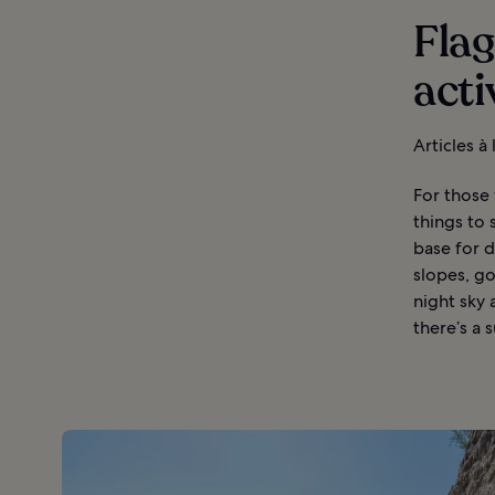
Flag
acti
Articles à
For those 
things to 
base for d
slopes, go
night sky 
there’s a 