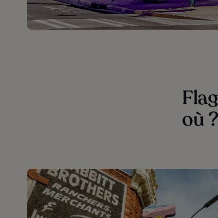
Flag
où 