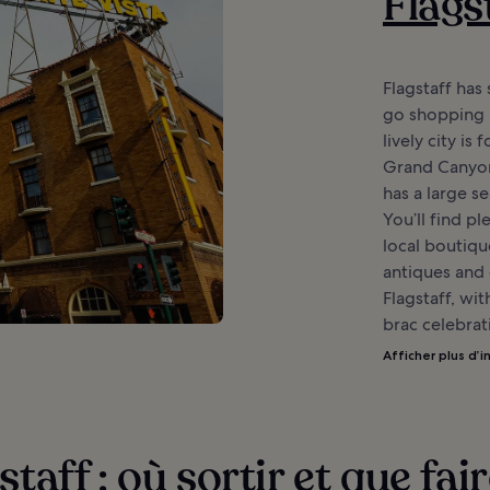
Flags
Flagstaff has
go shopping i
lively city is
Grand Canyon,
has a large s
You’ll find p
local boutique
antiques and 
Flagstaff, wit
brac celebrati
Afficher plus d’i
staff : où sortir et que fai