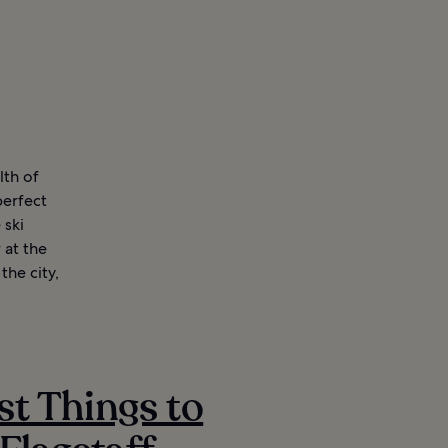
lth of
perfect
 ski
 at the
the city,
st Things to