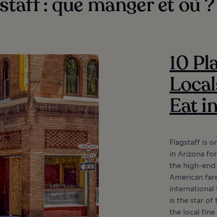
staff : que manger et où ?
10 Pl
Local
Eat i
Flagstaff is o
in Arizona fo
the high-end 
American far
international
is the star o
the local fin