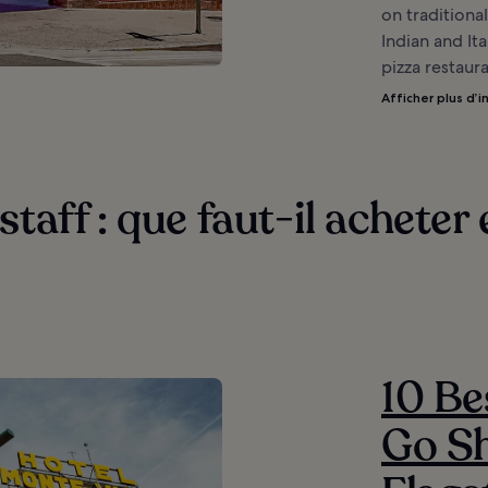
on traditional
Indian and Ita
pizza restaura
Afficher plus d’i
staff : que faut-il acheter 
?
10 Be
Go Sh