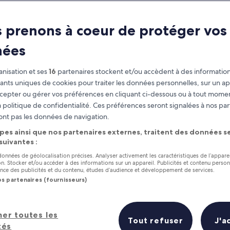
Flagstaff
 prenons à coeur de protéger vos
at you need to know before you
nées
nisation et ses
16
partenaires stockent et/ou accèdent à des information
fiants uniques de cookies pour traiter les données personnelles, sur un ap
cepter ou gérer vos préférences en cliquant ci-dessous ou à tout momen
 politique de confidentialité. Ces préférences seront signalées à nos par
ont pas les données de navigation.
pes ainsi que nos partenaires externes, traitent des données se
 suivantes :
 données de géolocalisation précises. Analyser activement les caractéristiques de l’appare
tion. Stocker et/ou accéder à des informations sur un appareil. Publicités et contenu perso
ce des publicités et du contenu, études d’audience et développement de services.
os partenaires (fournisseurs)
her toutes les
Tout refuser
J'a
tés