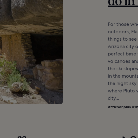
do in
For those who
outdoors, Fla
things to see
Arizona city 
perfect base
volcanoes and
the ski slope
in the mounta
the night sky
where Pluto w
city...
Afficher plus d’i