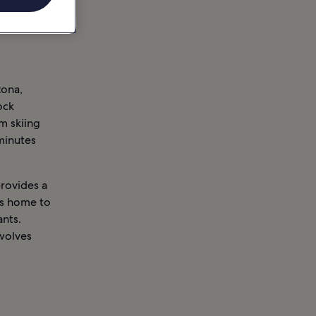
zona,
ock
m skiing
minutes
provides a
’s home to
ants.
 wolves