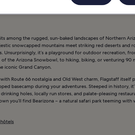
CTURNE
FLAGSTAFF : HÔTELS
 sits among the rugged, sun-baked landscapes of Northern Ari
estic snowcapped mountains meet striking red deserts and r
. Unsurprisingly, it’s a playground for outdoor recreation, fro
 of the Arizona Snowbowl, to hiking, biking, or venturing 90 
he iconic Grand Canyon.
ith Route 66 nostalgia and Old West charm, Flagstaff itself 
pped basecamp during your adventures. Steeped in history, it
rinking holes, locally run stores, and palate-pleasing restaur
own you’ll find Bearizona – a natural safari park teeming with
.
 hôtels