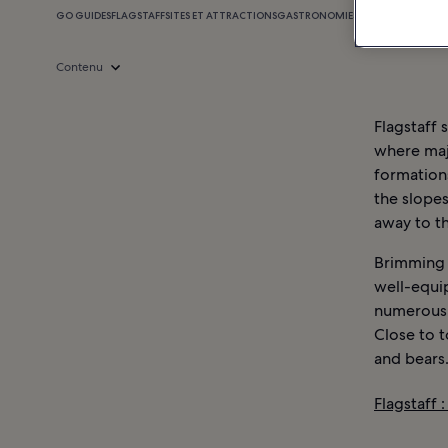
GO GUIDES
FLAGSTAFF
SITES ET ATTRACTIONS
GASTRONOMIE
SHOPPING
VIE NO
Contenu
Flagstaff
where maj
formations
the slopes
away to t
Brimming w
well-equi
numerous d
Close to t
and bears
Flagstaff :