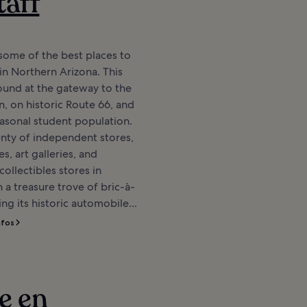
taff
 some of the best places to
n Northern Arizona. This
 found at the gateway to the
 on historic Route 66, and
easonal student population.
lenty of independent stores,
s, art galleries, and
collectibles stores in
h a treasure trove of bric-à-
ng its historic automobile...
nfos
re en