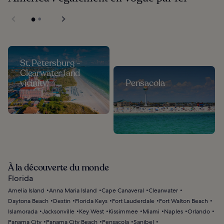
St. Petersburg -
Clearwater (and
vicinity)
Pensacola
À la découverte du monde
Florida
Amelia Island
Anna Maria Island
Cape Canaveral
Clearwater
Daytona Beach
Destin
Florida Keys
Fort Lauderdale
Fort Walton Beach
Islamorada
Jacksonville
Key West
Kissimmee
Miami
Naples
Orlando
Panama City
Panama City Beach
Pensacola
Sanibel