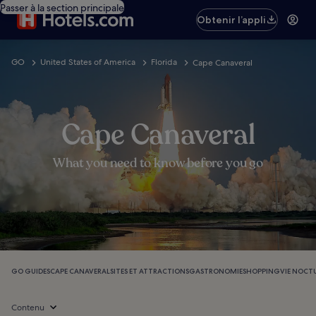
Passer à la section principale
Obtenir l’appli
GO
United States of America
Florida
Cape Canaveral
Cape Canaveral
What you need to know before you go
GO GUIDES
CAPE CANAVERAL
SITES ET ATTRACTIONS
GASTRONOMIE
SHOPPING
VIE NOCT
Contenu