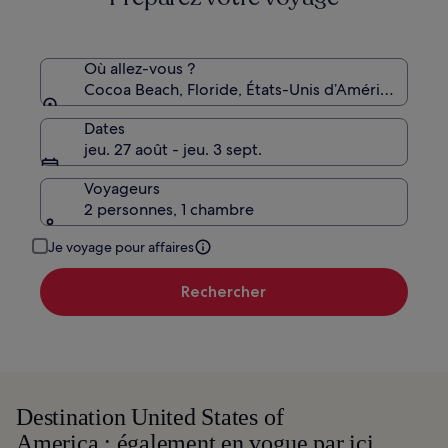
sur
le
tarif
standard.
Où allez-vous ?
Cocoa Beach, Floride, États-Unis d’Amérique
Dates
jeu. 27 août - jeu. 3 sept.
Voyageurs
2 personnes, 1 chambre
Je voyage pour affaires
Rechercher
Destination United States of
America : également en vogue par ici