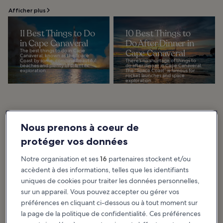
Afficher plus
11 Best Things to Do
10 Best Things to
in Cape Canaveral
Do After Dinner in
The best things to do in Cape
Cape Canaveral
Canaveral, known as the Space
Coast by some, combine beautiful
There’s no shortage of things to
beaches and plenty of scientific
do after dinner in Cape Canaveral.
exploration...
The “Space Coast” is famous for
rocket launches and space
exploration...
Aux alentours de : Cape Canaveral
Nous prenons à coeur de
protéger vos données
Notre organisation et ses
16
partenaires stockent et/ou
accèdent à des informations, telles que les identifiants
uniques de cookies pour traiter les données personnelles,
Cocoa Beach
sur un appareil. Vous pouvez accepter ou gérer vos
Orlando
préférences en cliquant ci-dessous ou à tout moment sur
Port Canaveral
la page de la politique de confidentialité. Ces préférences