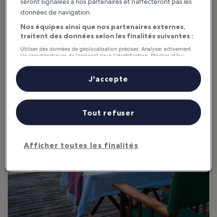
seront signalées à nos partenaires et n’affecteront pas les
données de navigation.
Nos équipes ainsi que nos partenaires externes,
traitent des données selon les finalités suivantes :
Utiliser des données de géolocalisation précises. Analyser activement
les caractéristiques de l’appareil pour l’identification. Stocker et/ou
Cape Canaveral : que manger et où ?
accéder à des informations sur un appareil. Publicités et contenu
personnalisés, mesure de performance des publicités et du contenu,
études d’audience et développement de services.
J'accepte
Liste de nos partenaires (fournisseurs)
Tout refuser
Afficher toutes les finalités