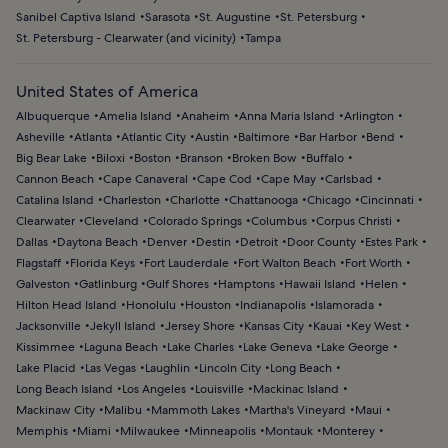
Sanibel Captiva Island
Sarasota
St. Augustine
St. Petersburg
St. Petersburg - Clearwater (and vicinity)
Tampa
United States of America
Albuquerque
Amelia Island
Anaheim
Anna Maria Island
Arlington
Asheville
Atlanta
Atlantic City
Austin
Baltimore
Bar Harbor
Bend
Big Bear Lake
Biloxi
Boston
Branson
Broken Bow
Buffalo
Cannon Beach
Cape Canaveral
Cape Cod
Cape May
Carlsbad
Catalina Island
Charleston
Charlotte
Chattanooga
Chicago
Cincinnati
Clearwater
Cleveland
Colorado Springs
Columbus
Corpus Christi
Dallas
Daytona Beach
Denver
Destin
Detroit
Door County
Estes Park
Flagstaff
Florida Keys
Fort Lauderdale
Fort Walton Beach
Fort Worth
Galveston
Gatlinburg
Gulf Shores
Hamptons
Hawaii Island
Helen
Hilton Head Island
Honolulu
Houston
Indianapolis
Islamorada
Jacksonville
Jekyll Island
Jersey Shore
Kansas City
Kauai
Key West
Kissimmee
Laguna Beach
Lake Charles
Lake Geneva
Lake George
Lake Placid
Las Vegas
Laughlin
Lincoln City
Long Beach
Long Beach Island
Los Angeles
Louisville
Mackinac Island
Mackinaw City
Malibu
Mammoth Lakes
Martha's Vineyard
Maui
Memphis
Miami
Milwaukee
Minneapolis
Montauk
Monterey