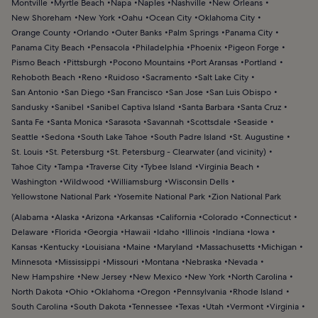
Montville
Myrtle Beach
Napa
Naples
Nashville
New Orleans
New Shoreham
New York
Oahu
Ocean City
Oklahoma City
Orange County
Orlando
Outer Banks
Palm Springs
Panama City
Panama City Beach
Pensacola
Philadelphia
Phoenix
Pigeon Forge
Pismo Beach
Pittsburgh
Pocono Mountains
Port Aransas
Portland
Rehoboth Beach
Reno
Ruidoso
Sacramento
Salt Lake City
San Antonio
San Diego
San Francisco
San Jose
San Luis Obispo
Sandusky
Sanibel
Sanibel Captiva Island
Santa Barbara
Santa Cruz
Santa Fe
Santa Monica
Sarasota
Savannah
Scottsdale
Seaside
Seattle
Sedona
South Lake Tahoe
South Padre Island
St. Augustine
St. Louis
St. Petersburg
St. Petersburg - Clearwater (and vicinity)
Tahoe City
Tampa
Traverse City
Tybee Island
Virginia Beach
Washington
Wildwood
Williamsburg
Wisconsin Dells
Yellowstone National Park
Yosemite National Park
Zion National Park
(
Alabama
Alaska
Arizona
Arkansas
California
Colorado
Connecticut
Delaware
Florida
Georgia
Hawaii
Idaho
Illinois
Indiana
Iowa
Kansas
Kentucky
Louisiana
Maine
Maryland
Massachusetts
Michigan
Minnesota
Mississippi
Missouri
Montana
Nebraska
Nevada
New Hampshire
New Jersey
New Mexico
New York
North Carolina
North Dakota
Ohio
Oklahoma
Oregon
Pennsylvania
Rhode Island
South Carolina
South Dakota
Tennessee
Texas
Utah
Vermont
Virginia