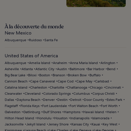
À la découverte du monde
New Mexico
Albuquerque
Ruidoso
Santa Fe
United States of America
Albuquerque
Amelia Island
Anaheim
Anna Maria Island
Arlington
Asheville
Atlanta
Atlantic City
Austin
Baltimore
Bar Harbor
Bend
Big Bear Lake
Biloxi
Boston
Branson
Broken Bow
Buffalo
Cannon Beach
Cape Canaveral
Cape Cod
Cape May
Carlsbad
Catalina Island
Charleston
Charlotte
Chattanooga
Chicago
Cincinnati
Clearwater
Cleveland
Colorado Springs
Columbus
Corpus Christi
Dallas
Daytona Beach
Denver
Destin
Detroit
Door County
Estes Park
Flagstaff
Florida Keys
Fort Lauderdale
Fort Walton Beach
Fort Worth
Galveston
Gatlinburg
Gulf Shores
Hamptons
Hawaii Island
Helen
Hilton Head Island
Honolulu
Houston
Indianapolis
Islamorada
Jacksonville
Jekyll Island
Jersey Shore
Kansas City
Kauai
Key West
Kissimmee
Laguna Beach
Lake Charles
Lake Geneva
Lake George