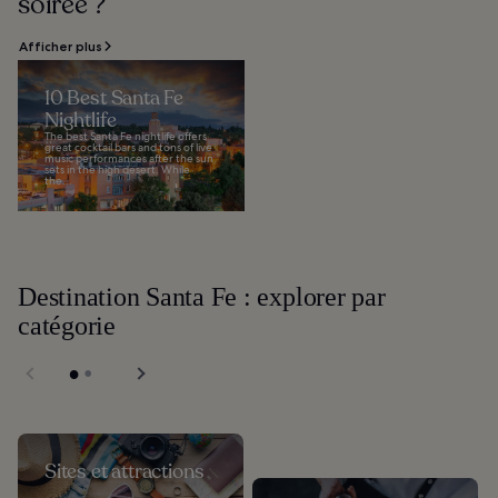
soirée ?
Afficher plus
10 Best Santa Fe
Nightlife
The best Santa Fe nightlife offers
great cocktail bars and tons of live
music performances after the sun
sets in the high desert. While
the...
Destination Santa Fe : explorer par
catégorie
Sites et attractions