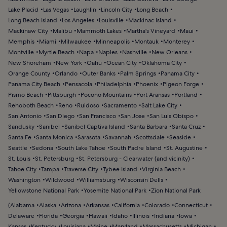
Lake Placid
Las Vegas
Laughlin
Lincoln City
Long Beach
Long Beach Island
Los Angeles
Louisville
Mackinac Island
Mackinaw City
Malibu
Mammoth Lakes
Martha's Vineyard
Maui
Memphis
Miami
Milwaukee
Minneapolis
Montauk
Monterey
Montville
Myrtle Beach
Napa
Naples
Nashville
New Orleans
New Shoreham
New York
Oahu
Ocean City
Oklahoma City
Orange County
Orlando
Outer Banks
Palm Springs
Panama City
Panama City Beach
Pensacola
Philadelphia
Phoenix
Pigeon Forge
Pismo Beach
Pittsburgh
Pocono Mountains
Port Aransas
Portland
Rehoboth Beach
Reno
Ruidoso
Sacramento
Salt Lake City
San Antonio
San Diego
San Francisco
San Jose
San Luis Obispo
Sandusky
Sanibel
Sanibel Captiva Island
Santa Barbara
Santa Cruz
Santa Fe
Santa Monica
Sarasota
Savannah
Scottsdale
Seaside
Seattle
Sedona
South Lake Tahoe
South Padre Island
St. Augustine
St. Louis
St. Petersburg
St. Petersburg - Clearwater (and vicinity)
Tahoe City
Tampa
Traverse City
Tybee Island
Virginia Beach
Washington
Wildwood
Williamsburg
Wisconsin Dells
Yellowstone National Park
Yosemite National Park
Zion National Park
(
Alabama
Alaska
Arizona
Arkansas
California
Colorado
Connecticut
Delaware
Florida
Georgia
Hawaii
Idaho
Illinois
Indiana
Iowa
Kansas
Kentucky
Louisiana
Maine
Maryland
Massachusetts
Michigan