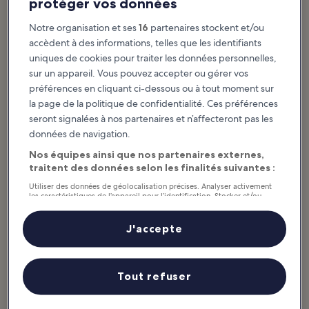
protéger vos données
Articles à la une et divertissement
Santa Fe : quelles sont les activités
Notre organisation et ses
16
partenaires stockent et/ou
incontournables ?
accèdent à des informations, telles que les identifiants
uniques de cookies pour traiter les données personnelles,
Afficher plus
sur un appareil. Vous pouvez accepter ou gérer vos
préférences en cliquant ci-dessous ou à tout moment sur
10 Best Things to
la page de la politique de confidentialité. Ces préférences
Do in Santa Fe
seront signalées à nos partenaires et n’affecteront pas les
Santa Fe has much to offer with its
beautiful pueblo-style
données de navigation.
architecture, picturesque
scenery, rich past, and
magnificent creative arts. You...
Nos équipes ainsi que nos partenaires externes,
traitent des données selon les finalités suivantes :
Utiliser des données de géolocalisation précises. Analyser activement
les caractéristiques de l’appareil pour l’identification. Stocker et/ou
accéder à des informations sur un appareil. Publicités et contenu
personnalisés, mesure de performance des publicités et du contenu,
Santa Fe : que manger et où ?
études d’audience et développement de services.
J'accepte
Liste de nos partenaires (fournisseurs)
Afficher plus
Tout refuser
10 Best Restaurants
In Santa Fe
Santa Fe’s best restaurants blend