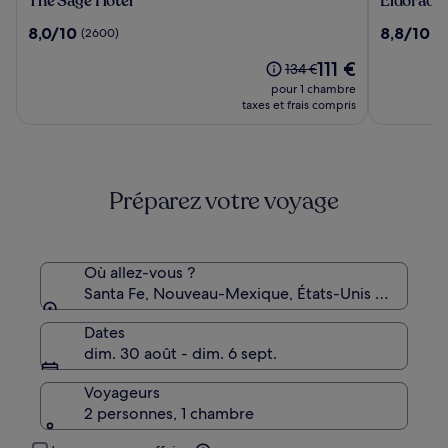
The Sage Hotel
Eldorado 
Sage
Hotel
8.0
8.8
8,0/10
8,8/10
(2600)
(1
Hotel
&
sur
sur
Spa
Le
111 €
10,
10,
Le
134 €
nouveau
(2600)
(1394)
prix
pour 1 chambre
prix
était
taxes et frais compris
est
de
de
134 €,
111 €
voir
plus
Préparez votre voyage
d’informations
sur
le
tarif
standard.
Où allez-vous ?
Santa Fe, Nouveau-Mexique, États-Unis d’Amériq
Dates
dim. 30 août - dim. 6 sept.
Voyageurs
2 personnes, 1 chambre