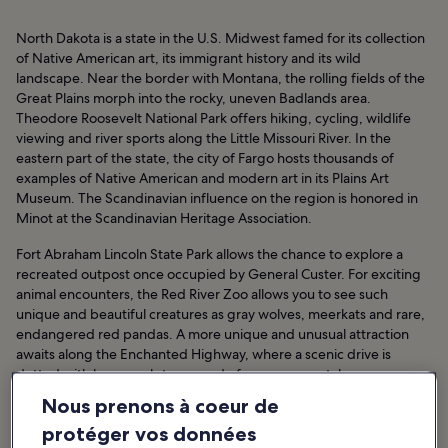
North Dakota is a state in the U.S. Midwest famed for its collection
of Native American art, its immigrant history and its wild
landscape. Near the border with Montana, the rolling fields of the
Great Plains morph into the rocky, uneven Badlands area.
Theodore Roosevelt National Park offers hiking, cycling, wildlife
viewing and river sports along the Little Missouri River. In the
eastern part of the state, the city of Fargo hosts thousands of
examples of Native American and modern art in its Plains Art
Museum. The Scandinavian influence on the region is honored in
Minot at the Scandinavian Heritage Association.
Fort Abraham Lincoln State Park allows the chance to explore a
recreated outpost once occupied by General Custer. For exciting
animal encounters, the Red River Zoo allows you to see such
unique and beautiful creatures as gray wolves, meerkats and rare,
endangered red pandas. A more unique and unusual attraction
awaits along the Enchanted Highway, where a scenic drive is
dotted with huge sculptures made from scrap metal.
Nous prenons à coeur de
Dakota du Nord : hôtels
protéger vos données