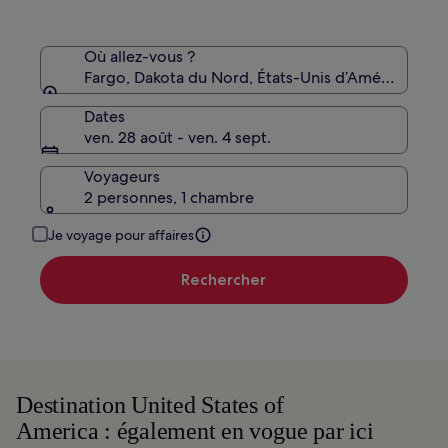
le
tarif
standard.
Où allez-vous ?
Fargo, Dakota du Nord, États-Unis d’Amérique
Dates
ven. 28 août - ven. 4 sept.
Voyageurs
2 personnes, 1 chambre
Je voyage pour affaires
Rechercher
Destination United States of
America : également en vogue par ici