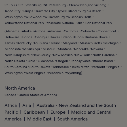
St. Louis
St. Petersburg
St. Petersburg - Clearwater (and vicinity)
Tahoe City
Tampa
Traverse City
Tybee Island
Virginia Beach
Washington
Wildwood
Williamsburg
Wisconsin Dells
Yellowstone National Park
Yosemite National Park
Zion National Park
(
Alabama
Alaska
Arizona
Arkansas
California
Colorado
Connecticut
Delaware
Florida
Georgia
Hawaii
Idaho
Illinois
Indiana
Iowa
Kansas
Kentucky
Louisiana
Maine
Maryland
Massachusetts
Michigan
Minnesota
Mississippi
Missouri
Montana
Nebraska
Nevada
New Hampshire
New Jersey
New Mexico
New York
North Carolina
North Dakota
Ohio
Oklahoma
Oregon
Pennsylvania
Rhode Island
South Carolina
South Dakota
Tennessee
Texas
Utah
Vermont
Virginia
Washington
West Virginia
Wisconsin
Wyoming
)
North America
Canada
United States of America
Africa
Asia
Australia - New Zealand and the South
Pacific
Caribbean
Europe
Mexico and Central
America
Middle East
South America