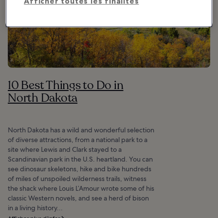
Afficher toutes les finalités
10 Best Things to Do in
North Dakota
North Dakota has a wild and wonderful selection
of diverse attractions, from a national park to a
site where Lewis and Clark stayed to a
Scandinavian park in the U.S. heartland. You can
see dinosaur skeletons, hike and bike hundreds
of miles of unspoiled wilderness trails, witness
the shack where Louis L’Amour wrote some of his
classic Western novels, and see a herd of bison
in a living history...