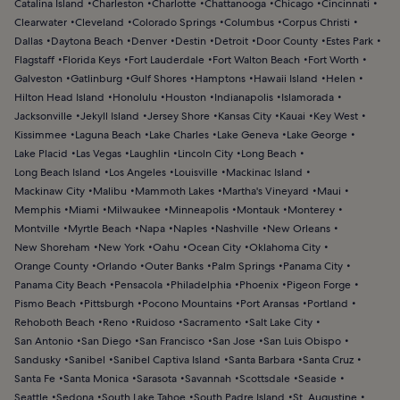
Catalina Island
Charleston
Charlotte
Chattanooga
Chicago
Cincinnati
Clearwater
Cleveland
Colorado Springs
Columbus
Corpus Christi
Dallas
Daytona Beach
Denver
Destin
Detroit
Door County
Estes Park
Flagstaff
Florida Keys
Fort Lauderdale
Fort Walton Beach
Fort Worth
Galveston
Gatlinburg
Gulf Shores
Hamptons
Hawaii Island
Helen
Hilton Head Island
Honolulu
Houston
Indianapolis
Islamorada
Jacksonville
Jekyll Island
Jersey Shore
Kansas City
Kauai
Key West
Kissimmee
Laguna Beach
Lake Charles
Lake Geneva
Lake George
Lake Placid
Las Vegas
Laughlin
Lincoln City
Long Beach
Long Beach Island
Los Angeles
Louisville
Mackinac Island
Mackinaw City
Malibu
Mammoth Lakes
Martha's Vineyard
Maui
Memphis
Miami
Milwaukee
Minneapolis
Montauk
Monterey
Montville
Myrtle Beach
Napa
Naples
Nashville
New Orleans
New Shoreham
New York
Oahu
Ocean City
Oklahoma City
Orange County
Orlando
Outer Banks
Palm Springs
Panama City
Panama City Beach
Pensacola
Philadelphia
Phoenix
Pigeon Forge
Pismo Beach
Pittsburgh
Pocono Mountains
Port Aransas
Portland
Rehoboth Beach
Reno
Ruidoso
Sacramento
Salt Lake City
San Antonio
San Diego
San Francisco
San Jose
San Luis Obispo
Sandusky
Sanibel
Sanibel Captiva Island
Santa Barbara
Santa Cruz
Santa Fe
Santa Monica
Sarasota
Savannah
Scottsdale
Seaside
Seattle
Sedona
South Lake Tahoe
South Padre Island
St. Augustine