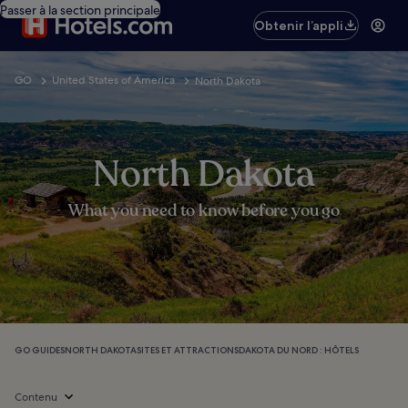
Passer à la section principale
Obtenir l’appli
GO
United States of America
North Dakota
North Dakota
What you need to know before you go
GO GUIDES
NORTH DAKOTA
SITES ET ATTRACTIONS
DAKOTA DU NORD : HÔTELS
Contenu