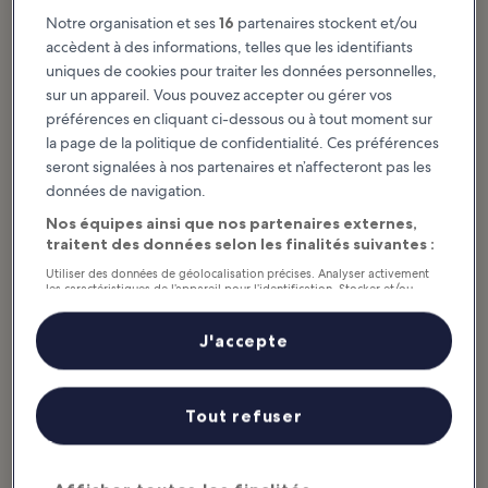
North Dakota : quelles sont les activités
Notre organisation et ses
16
partenaires stockent et/ou
incontournables ?
accèdent à des informations, telles que les identifiants
uniques de cookies pour traiter les données personnelles,
Articles à la une et divertissement
sur un appareil. Vous pouvez accepter ou gérer vos
préférences en cliquant ci-dessous ou à tout moment sur
North Dakota has a wild and wonderful selection of diverse
la page de la politique de confidentialité. Ces préférences
attractions, from a national park to a site where Lewis and Clark
seront signalées à nos partenaires et n’affecteront pas les
stayed to a Scandinavian park in the U.S. heartland. You can see
données de navigation.
dinosaur skeletons, hike and bike hundreds of miles of unspoiled
Nos équipes ainsi que nos partenaires externes,
wilderness trails, witness the shack where Louis L’Amour wrote
traitent des données selon les finalités suivantes :
some of his classic Western novels, and see a herd of bison in a
living history museum dedicated to the region’s pioneer past.
Utiliser des données de géolocalisation précises. Analyser activement
les caractéristiques de l’appareil pour l’identification. Stocker et/ou
You...
Afficher plus d’infos
accéder à des informations sur un appareil. Publicités et contenu
personnalisés, mesure de performance des publicités et du contenu,
études d’audience et développement de services.
J'accepte
Liste de nos partenaires (fournisseurs)
Tout refuser