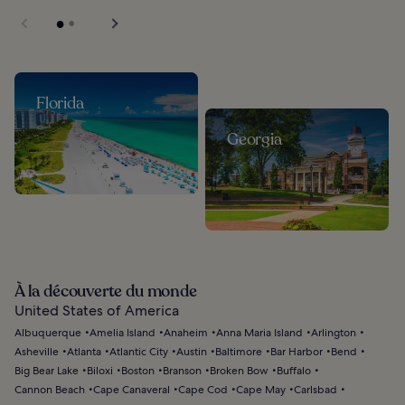
Florida
Georgia
À la découverte du monde
United States of America
Albuquerque
Amelia Island
Anaheim
Anna Maria Island
Arlington
Asheville
Atlanta
Atlantic City
Austin
Baltimore
Bar Harbor
Bend
Big Bear Lake
Biloxi
Boston
Branson
Broken Bow
Buffalo
Cannon Beach
Cape Canaveral
Cape Cod
Cape May
Carlsbad