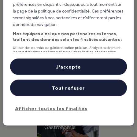
préférences en cliquant ci-dessous ou à tout moment sur
Afficher plus
la page de la politique de confidentialité. Ces préférences
seront signalées à nos partenaires et n’affecteront pas les
10 Great
10 Best Places To
données de navigation.
Restaurants in Bar
Eat Lobster In Bar
Nos équipes ainsi que nos partenaires externes,
Harbor
Harbor
traitent des données selon les finalités suivantes :
Most of the great restaurants in
There is more than enough
Bar Harbor are located on the
lobster to go around in this Maine
small town’s Main Street, a
town, so the search for the best
Utiliser des données de géolocalisation précises. Analyser activement
charming stretch of shopping and
places to eat lobster in Bar Harbor
les caractéristiques de l’appareil pour l’identification. Stocker et/ou
dining in...
can be a...
accéder à des informations sur un appareil. Publicités et contenu
personnalisés, mesure de performance des publicités et du contenu,
études d’audience et développement de services.
J'accepte
Liste de nos partenaires (fournisseurs)
Destination Bar Harbor : explorer par
catégorie
Tout refuser
Afficher toutes les finalités
Gastronomie