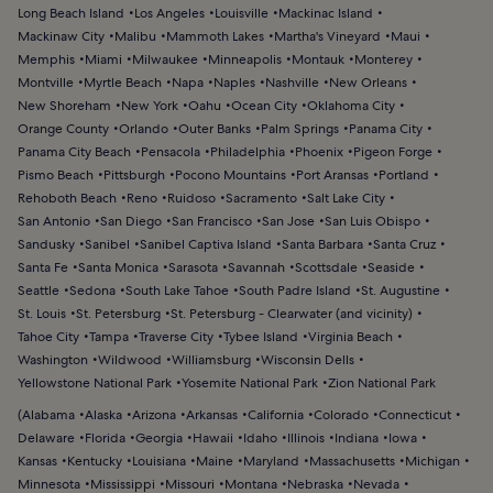
Long Beach Island
Los Angeles
Louisville
Mackinac Island
Mackinaw City
Malibu
Mammoth Lakes
Martha's Vineyard
Maui
Memphis
Miami
Milwaukee
Minneapolis
Montauk
Monterey
Montville
Myrtle Beach
Napa
Naples
Nashville
New Orleans
New Shoreham
New York
Oahu
Ocean City
Oklahoma City
Orange County
Orlando
Outer Banks
Palm Springs
Panama City
Panama City Beach
Pensacola
Philadelphia
Phoenix
Pigeon Forge
Pismo Beach
Pittsburgh
Pocono Mountains
Port Aransas
Portland
Rehoboth Beach
Reno
Ruidoso
Sacramento
Salt Lake City
San Antonio
San Diego
San Francisco
San Jose
San Luis Obispo
Sandusky
Sanibel
Sanibel Captiva Island
Santa Barbara
Santa Cruz
Santa Fe
Santa Monica
Sarasota
Savannah
Scottsdale
Seaside
Seattle
Sedona
South Lake Tahoe
South Padre Island
St. Augustine
St. Louis
St. Petersburg
St. Petersburg - Clearwater (and vicinity)
Tahoe City
Tampa
Traverse City
Tybee Island
Virginia Beach
Washington
Wildwood
Williamsburg
Wisconsin Dells
Yellowstone National Park
Yosemite National Park
Zion National Park
(
Alabama
Alaska
Arizona
Arkansas
California
Colorado
Connecticut
Delaware
Florida
Georgia
Hawaii
Idaho
Illinois
Indiana
Iowa
Kansas
Kentucky
Louisiana
Maine
Maryland
Massachusetts
Michigan
Minnesota
Mississippi
Missouri
Montana
Nebraska
Nevada