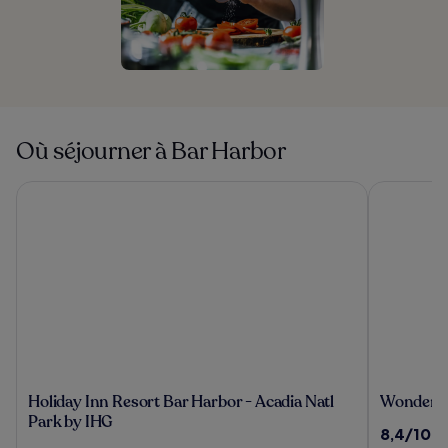
Où séjourner à Bar Harbor
Holiday Inn Resort Bar Harbor - Acadia Natl Park by IHG
Wonder Vie
Holiday
Wonder
Holiday Inn Resort Bar Harbor - Acadia Natl
Wonder Vi
Inn
View
Park by IHG
8.4
8,4/10
(1
Resort
Inn