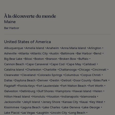
À la découverte du monde
Maine
Bar Harbor
United States of America
Albuquerque
Amelia Island
Anaheim
Anna Maria Island
Arlington
Asheville
Atlanta
Atlantic City
Austin
Baltimore
Bar Harbor
Bend
Big Bear Lake
Biloxi
Boston
Branson
Broken Bow
Buffalo
Cannon Beach
Cape Canaveral
Cape Cod
Cape May
Carlsbad
Catalina Island
Charleston
Charlotte
Chattanooga
Chicago
Cincinnati
Clearwater
Cleveland
Colorado Springs
Columbus
Corpus Christi
Dallas
Daytona Beach
Denver
Destin
Detroit
Door County
Estes Park
Flagstaff
Florida Keys
Fort Lauderdale
Fort Walton Beach
Fort Worth
Galveston
Gatlinburg
Gulf Shores
Hamptons
Hawaii Island
Helen
Hilton Head Island
Honolulu
Houston
Indianapolis
Islamorada
Jacksonville
Jekyll Island
Jersey Shore
Kansas City
Kauai
Key West
Kissimmee
Laguna Beach
Lake Charles
Lake Geneva
Lake George
Lake Placid
Las Vegas
Laughlin
Lincoln City
Long Beach