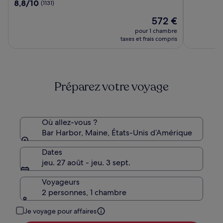
sur
8.8
8,8/10
(1131)
Bar
-
10,
sur
Harbor
Bar
Le
(1012)
572 €
10,
-
Harbor
nouveau
(1131)
pour 1 chambre
Acadia
Collectio
prix
taxes et frais compris
Natl
est
Park
de
572 €
by
IHG
Préparez votre voyage
Où allez-vous ?
Bar Harbor, Maine, États-Unis d’Amérique
Dates
jeu. 27 août - jeu. 3 sept.
Voyageurs
2 personnes, 1 chambre
Je voyage pour affaires