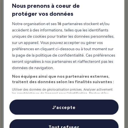
Kissimmee is a city on the shore of Lake Toho in Osceola County,
Nous prenons à coeur de
central Florida. Though often overshadowed by Orlando,
protéger vos données
Kissimmee has plenty to offer. There’s fishing as well as other
water-based activities to enjoy around the lake, plus historical
Notre organisation et ses
16
partenaires stockent et/ou
attractions like the Monument of States and cool places to shop.
accèdent à des informations, telles que les identifiants
You’re also close enough to Orlando if you want to check out its
uniques de cookies pour traiter les données personnelles,
wealth of theme parks. This is Florida, so the weather is warm
and...
Afficher plus d’infos
sur un appareil. Vous pouvez accepter ou gérer vos
préférences en cliquant ci-dessous ou à tout moment sur
la page de la politique de confidentialité. Ces préférences
seront signalées à nos partenaires et n’affecteront pas les
données de navigation.
Nos équipes ainsi que nos partenaires externes,
traitent des données selon les finalités suivantes :
Utiliser des données de géolocalisation précises. Analyser activement
les caractéristiques de l’appareil pour l’identification. Stocker et/ou
accéder à des informations sur un appareil. Publicités et contenu
personnalisés, mesure de performance des publicités et du contenu,
études d’audience et développement de services.
J'accepte
Liste de nos partenaires (fournisseurs)
Tout refuser