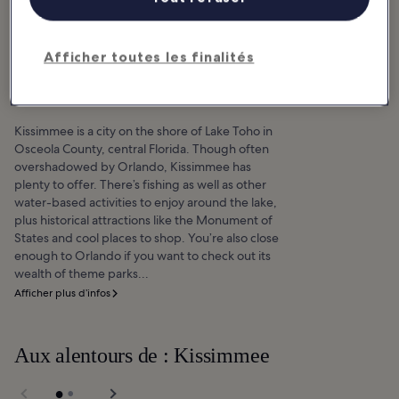
10 Things to Do in
Afficher toutes les finalités
Kissimmee
Kissimmee is a city on the shore of Lake Toho in
Osceola County, central Florida. Though often
overshadowed by Orlando, Kissimmee has
plenty to offer. There’s fishing as well as other
water-based activities to enjoy around the lake,
plus historical attractions like the Monument of
States and cool places to shop. You’re also close
enough to Orlando if you want to check out its
wealth of theme parks...
Afficher plus d’infos
Aux alentours de : Kissimmee