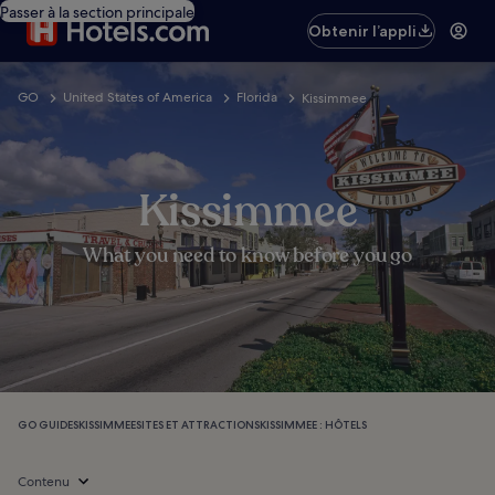
Passer à la section principale
Obtenir l’appli
GO
United States of America
Florida
Kissimmee
Kissimmee
What you need to know before you go
GO GUIDES
KISSIMMEE
SITES ET ATTRACTIONS
KISSIMMEE : HÔTELS
Contenu