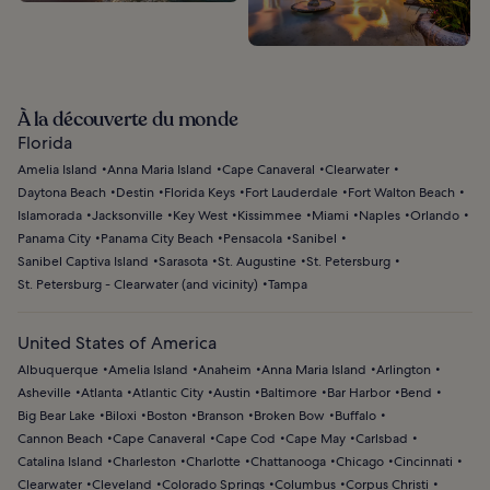
À la découverte du monde
Florida
Amelia Island
Anna Maria Island
Cape Canaveral
Clearwater
Daytona Beach
Destin
Florida Keys
Fort Lauderdale
Fort Walton Beach
Islamorada
Jacksonville
Key West
Kissimmee
Miami
Naples
Orlando
Panama City
Panama City Beach
Pensacola
Sanibel
Sanibel Captiva Island
Sarasota
St. Augustine
St. Petersburg
St. Petersburg - Clearwater (and vicinity)
Tampa
United States of America
Albuquerque
Amelia Island
Anaheim
Anna Maria Island
Arlington
Asheville
Atlanta
Atlantic City
Austin
Baltimore
Bar Harbor
Bend
Big Bear Lake
Biloxi
Boston
Branson
Broken Bow
Buffalo
Cannon Beach
Cape Canaveral
Cape Cod
Cape May
Carlsbad
Catalina Island
Charleston
Charlotte
Chattanooga
Chicago
Cincinnati
Clearwater
Cleveland
Colorado Springs
Columbus
Corpus Christi