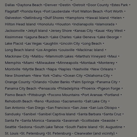
Dallas
Daytona Beach
Denver
Destin
Detroit
Door County
Estes Park
Flagstaff
Florida Keys
Fort Lauderdale
Fort Walton Beach
Fort Worth
Galveston
Gatlinburg
Gulf Shores
Hamptons
Hawaii Island
Helen
Hilton Head Island
Honolulu
Houston
Indianapolis
Islamorada
Jacksonville
Jekyll Island
Jersey Shore
Kansas City
Kauai
Key West
Kissimmee
Laguna Beach
Lake Charles
Lake Geneva
Lake George
Lake Placid
Las Vegas
Laughlin
Lincoln City
Long Beach
Long Beach Island
Los Angeles
Louisville
Mackinac Island
Mackinaw City
Malibu
Mammoth Lakes
Martha's Vineyard
Maui
Memphis
Miami
Milwaukee
Minneapolis
Montauk
Monterey
Montville
Myrtle Beach
Napa
Naples
Nashville
New Orleans
New Shoreham
New York
Oahu
Ocean City
Oklahoma City
Orange County
Orlando
Outer Banks
Palm Springs
Panama City
Panama City Beach
Pensacola
Philadelphia
Phoenix
Pigeon Forge
Pismo Beach
Pittsburgh
Pocono Mountains
Port Aransas
Portland
Rehoboth Beach
Reno
Ruidoso
Sacramento
Salt Lake City
San Antonio
San Diego
San Francisco
San Jose
San Luis Obispo
Sandusky
Sanibel
Sanibel Captiva Island
Santa Barbara
Santa Cruz
Santa Fe
Santa Monica
Sarasota
Savannah
Scottsdale
Seaside
Seattle
Sedona
South Lake Tahoe
South Padre Island
St. Augustine
St. Louis
St. Petersburg
St. Petersburg - Clearwater (and vicinity)