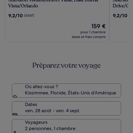
Vistana
Vistana
Vista/Orlando
Drive/Or
Resort
Villages
9.2
9.2
9,2/10
9,2/10
(6367)
(3
Villas,
Resort
sur
sur
Lake
Villas,
Le
159 €
10,
10,
Buena
I-
nouveau
(6367)
(3768)
pour 1 chambre
Vista/Orlando
Drive/Or
prix
taxes et frais compris
est
de
159 €
Préparez votre voyage
Où allez-vous ?
Kissimmee, Floride, États-Unis d’Amérique
Dates
ven. 28 août - ven. 4 sept.
Voyageurs
2 personnes, 1 chambre