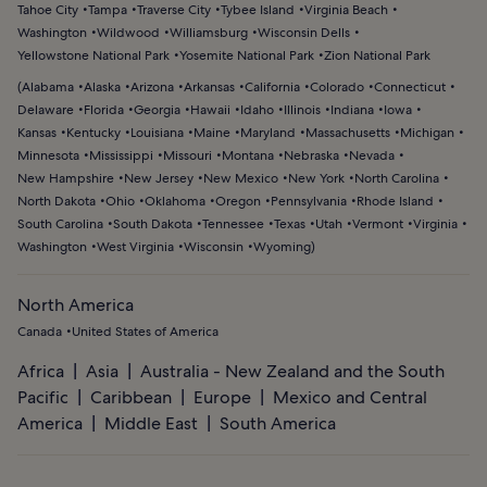
Tahoe City
Tampa
Traverse City
Tybee Island
Virginia Beach
Washington
Wildwood
Williamsburg
Wisconsin Dells
Yellowstone National Park
Yosemite National Park
Zion National Park
(
Alabama
Alaska
Arizona
Arkansas
California
Colorado
Connecticut
Delaware
Florida
Georgia
Hawaii
Idaho
Illinois
Indiana
Iowa
Kansas
Kentucky
Louisiana
Maine
Maryland
Massachusetts
Michigan
Minnesota
Mississippi
Missouri
Montana
Nebraska
Nevada
New Hampshire
New Jersey
New Mexico
New York
North Carolina
North Dakota
Ohio
Oklahoma
Oregon
Pennsylvania
Rhode Island
South Carolina
South Dakota
Tennessee
Texas
Utah
Vermont
Virginia
Washington
West Virginia
Wisconsin
Wyoming
)
North America
Canada
United States of America
Africa
Asia
Australia - New Zealand and the South
Pacific
Caribbean
Europe
Mexico and Central
America
Middle East
South America