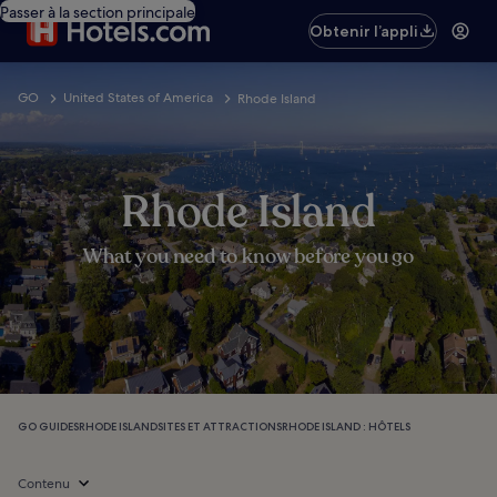
Passer à la section principale
Obtenir l’appli
GO
United States of America
Rhode Island
Rhode Island
What you need to know before you go
GO GUIDES
RHODE ISLAND
SITES ET ATTRACTIONS
RHODE ISLAND : HÔTELS
Contenu