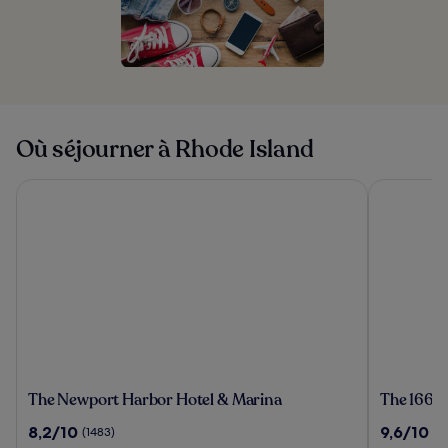
Où séjourner à Rhode Island
The Newport Harbor Hotel & Marina
The 1661 In
The
The
The Newport Harbor Hotel & Marina
The 1661 
Newport
1661
8.2
9.6
8,2/10
9,6/10
(1483)
(4
Harbor
Inn
sur
sur