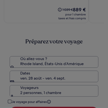
Hotel
10,
10,
&
(1483)
Le
(403)
889 €
Le
1 039 €
Marina
nouveau
prix
pour 1 chambre
prix
était
taxes et frais compris
est
de
de
1 039 €,
889 €
voir
plus
Préparez votre voyage
d’informations
sur
le
tarif
standard.
Où allez-vous ?
Rhode Island, États-Unis d’Amérique
Dates
ven. 28 août - ven. 4 sept.
Voyageurs
2 personnes, 1 chambre
Je voyage pour affaires