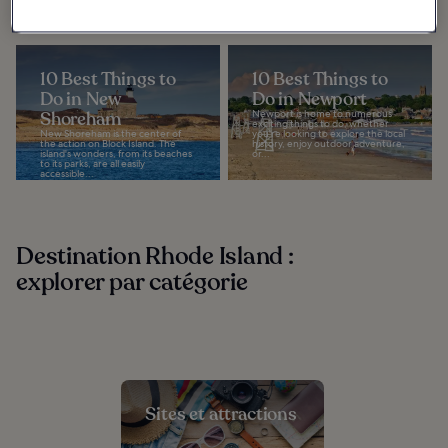
From...
10 Best Things to
10 Best Things to
Do in New
Do in Newport
Shoreham
Newport is home to numerous
exciting things to do, whether
New Shoreham is the center of
you're looking to explore the local
the action on Block Island. The
history, enjoy outdoor adventure,
island's wonders, from its beaches
or...
to its parks, are all easily
accessible...
Destination Rhode Island :
explorer par catégorie
Sites et attractions