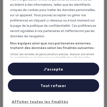
phares
accèdent à des informations, telles que les identifiants
uniques de cookies pour traiter les données personnelles,
New Shoreham
sur un appareil. Vous pouvez accepter ou gérer vos
New Shoreham is an island town in
Rhode Island with only 15.6 square
préférences en cliquant ci-dessous ou à tout moment sur
kilometers of land mass and
surrounded by water, providing
la page de la politique de confidentialité. Ces préférences
visitors...
seront signalées à nos partenaires et n’affecteront pas les
données de navigation.
Nos équipes ainsi que nos partenaires externes,
traitent des données selon les finalités suivantes :
Articles à la une et divertissement
Utiliser des données de géolocalisation précises. Analyser activement
Rhode Island : quelles sont les
les caractéristiques de l’appareil pour l’identification. Stocker et/ou
accéder à des informations sur un appareil. Publicités et contenu
activités incontournables ?
personnalisés, mesure de performance des publicités et du contenu,
études d’audience et développement de services.
J'accepte
Liste de nos partenaires (fournisseurs)
Afficher plus
10 Must-Visit Small
10 Best Things to
Tout refuser
Towns in Rhode
Do in Rhode Island
Island
Rhode Island is steeped in New
England charm, from the
Rhode Island may be a small state,
intriguing historic architecture to
Afficher toutes les finalités
but it's also full of small towns like
the rocky beaches and clear, blue
Narragansett and New Shoreham
Atlantic waters...
that ooze heart and adventure.