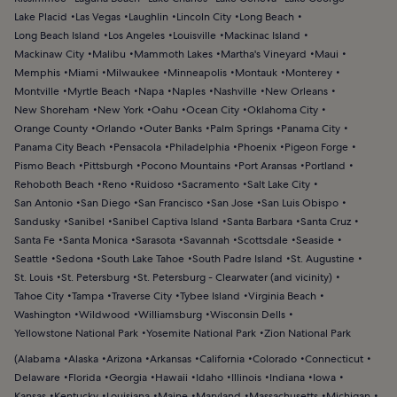
Lake Placid
Las Vegas
Laughlin
Lincoln City
Long Beach
Long Beach Island
Los Angeles
Louisville
Mackinac Island
Mackinaw City
Malibu
Mammoth Lakes
Martha's Vineyard
Maui
Memphis
Miami
Milwaukee
Minneapolis
Montauk
Monterey
Montville
Myrtle Beach
Napa
Naples
Nashville
New Orleans
New Shoreham
New York
Oahu
Ocean City
Oklahoma City
Orange County
Orlando
Outer Banks
Palm Springs
Panama City
Panama City Beach
Pensacola
Philadelphia
Phoenix
Pigeon Forge
Pismo Beach
Pittsburgh
Pocono Mountains
Port Aransas
Portland
Rehoboth Beach
Reno
Ruidoso
Sacramento
Salt Lake City
San Antonio
San Diego
San Francisco
San Jose
San Luis Obispo
Sandusky
Sanibel
Sanibel Captiva Island
Santa Barbara
Santa Cruz
Santa Fe
Santa Monica
Sarasota
Savannah
Scottsdale
Seaside
Seattle
Sedona
South Lake Tahoe
South Padre Island
St. Augustine
St. Louis
St. Petersburg
St. Petersburg - Clearwater (and vicinity)
Tahoe City
Tampa
Traverse City
Tybee Island
Virginia Beach
Washington
Wildwood
Williamsburg
Wisconsin Dells
Yellowstone National Park
Yosemite National Park
Zion National Park
(
Alabama
Alaska
Arizona
Arkansas
California
Colorado
Connecticut
Delaware
Florida
Georgia
Hawaii
Idaho
Illinois
Indiana
Iowa
Kansas
Kentucky
Louisiana
Maine
Maryland
Massachusetts
Michigan