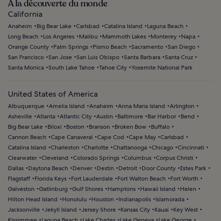
À la découverte du monde
California
Anaheim
Big Bear Lake
Carlsbad
Catalina Island
Laguna Beach
Long Beach
Los Angeles
Malibu
Mammoth Lakes
Monterey
Napa
Orange County
Palm Springs
Pismo Beach
Sacramento
San Diego
San Francisco
San Jose
San Luis Obispo
Santa Barbara
Santa Cruz
Santa Monica
South Lake Tahoe
Tahoe City
Yosemite National Park
United States of America
Albuquerque
Amelia Island
Anaheim
Anna Maria Island
Arlington
Asheville
Atlanta
Atlantic City
Austin
Baltimore
Bar Harbor
Bend
Big Bear Lake
Biloxi
Boston
Branson
Broken Bow
Buffalo
Cannon Beach
Cape Canaveral
Cape Cod
Cape May
Carlsbad
Catalina Island
Charleston
Charlotte
Chattanooga
Chicago
Cincinnati
Clearwater
Cleveland
Colorado Springs
Columbus
Corpus Christi
Dallas
Daytona Beach
Denver
Destin
Detroit
Door County
Estes Park
Flagstaff
Florida Keys
Fort Lauderdale
Fort Walton Beach
Fort Worth
Galveston
Gatlinburg
Gulf Shores
Hamptons
Hawaii Island
Helen
Hilton Head Island
Honolulu
Houston
Indianapolis
Islamorada
Jacksonville
Jekyll Island
Jersey Shore
Kansas City
Kauai
Key West
Kissimmee
Laguna Beach
Lake Charles
Lake Geneva
Lake George