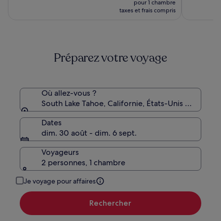
prix
pour 1 chambre
Tahoe
prix
était
taxes et frais compris
est
de
de
230 €,
188 €
voir
plus
Préparez votre voyage
d’informations
sur
le
tarif
standard.
Où allez-vous ?
South Lake Tahoe, Californie, États-Unis d’Amériq
Dates
dim. 30 août - dim. 6 sept.
Voyageurs
2 personnes, 1 chambre
Je voyage pour affaires
Rechercher