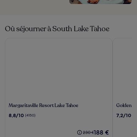
Où séjourner à South Lake Tahoe
Margaritaville Resort Lake Tahoe
Golden Nug
Margaritaville
Golden
Margaritaville Resort Lake Tahoe
Golden Nu
Resort
Nugget
8.8
7.2
8,8/10
7,2/10
(4150)
(5
Lake
Hotel
sur
sur
Tahoe
&
10,
10,
Casino
(4150)
Le
(5653)
188 €
Le
230 €
Lake
nouveau