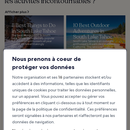
les activités incontournables ?
Afficher plus
11 Best Things to Do
10 Best Outdoor
in South Lake Tahoe
Adventures in
The best things to do in South
South Lake Tahoe
Lake Tahoe are especially popular
for outdoor enthusiasts all year
South Lake Tahoe is an outdoor
round. Its breathtakingly
enthusiast’s dream destination in
beautiful...
California. The lakeside town in
Northern California has various
activities...
Nous prenons à coeur de
protéger vos données
South Lake Tahoe : que manger et où ?
Notre organisation et ses
16
partenaires stockent et/ou
accèdent à des informations, telles que les identifiants
uniques de cookies pour traiter les données personnelles,
sur un appareil. Vous pouvez accepter ou gérer vos
préférences en cliquant ci-dessous ou à tout moment sur
la page de la politique de confidentialité. Ces préférences
seront signalées à nos partenaires et n’affecteront pas les
données de navigation.